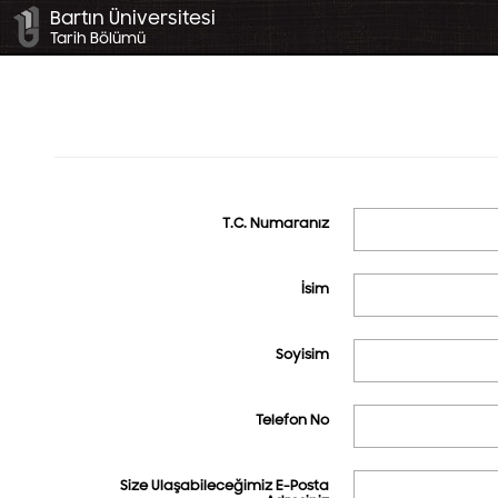
Bartın Üniversitesi
Tarih Bölümü
T.C. Numaranız
İsim
Soyisim
Telefon No
Size Ulaşabileceğimiz E-Posta